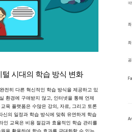
예
최
최
근
글
과
인
최
기
글
공
지털 시대의 학습 방식 변화
페
F
이
스
 완전히 다른 혁신적인 학습 방식을 제공하고 있
북
트
실 환경에 구애받지 않고, 인터넷을 통해 언제
위
교육 플랫폼은 수많은 강의, 자료, 그리고 토론
터
플
자신의 일정과 학습 방식에 맞춰 유연하게 학습
러
Ar
그
 온라인 교육은 비용 절감과 효율적인 학습 관리를
인
자원을 활용하여 학습 효과를 극대화할 수 있는