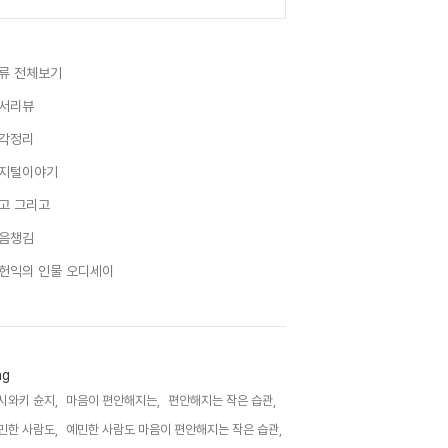
류 전체보기
서리뷰
각정리
지털이야기
고 그리고
음챙김
헌익의 인물 오디세이
ag
시와키 슌지,
마음이 편안해지는,
편안해지는 작은 습관,
민한 사람도,
예민한 사람도 마음이 편안해지는 작은 습관,