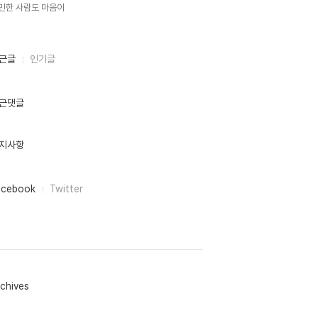
민한 사람도 마음이,
근글
인기글
근댓글
지사항
acebook
Twitter
chives