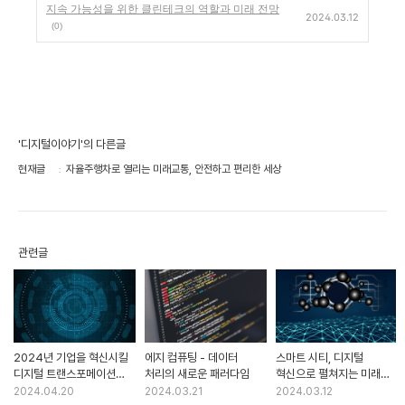
지속 가능성을 위한 클린테크의 역할과 미래 전망
2024.03.12
(0)
'디지털이야기'의 다른글
현재글
자율주행차로 열리는 미래교통, 안전하고 편리한 세상
관련글
2024년 기업을 혁신시킬
에지 컴퓨팅 - 데이터
스마트 시티, 디지털
디지털 트랜스포메이션
처리의 새로운 패러다임
혁신으로 펼쳐지는 미래
트렌드
도시
2024.04.20
2024.03.21
2024.03.12