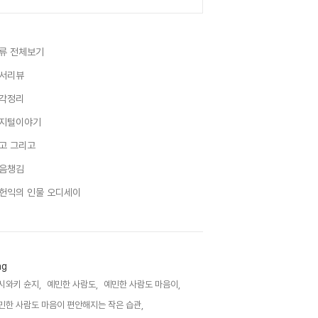
류 전체보기
서리뷰
각정리
지털이야기
고 그리고
음챙김
헌익의 인물 오디세이
ag
시와키 슌지,
예민한 사람도,
예민한 사람도 마음이,
민한 사람도 마음이 편안해지는 작은 습관,