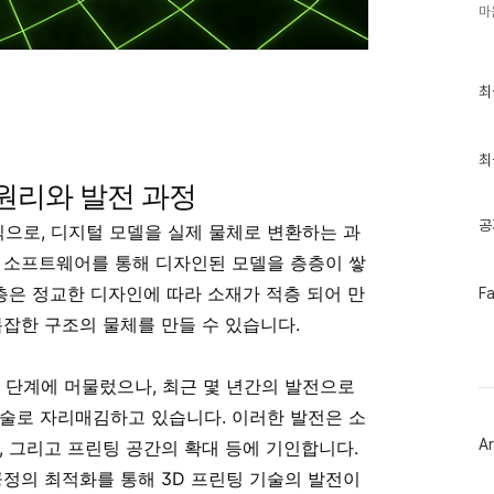
마
최
최
근
글
과
인
최
기
 원리와 발전 과정
글
공
식으로, 디지털 모델을 실제 물체로 변환하는 과
 소프트웨어를 통해 디자인된 모델을 층층이 쌓
페
 층은 정교한 디자인에 따라 소재가 적층 되어 만
F
이
복잡한 구조의 물체를 만들 수 있습니다.
스
북
트
위
 단계에 머물렀으나, 최근 몇 년간의 발전으로
터
플
술로 자리매김하고 있습니다. 이러한 발전은 소
러
Ar
, 그리고 프린팅 공간의 확대 등에 기인합니다.
그
인
공정의 최적화를 통해 3D 프린팅 기술의 발전이