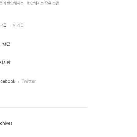
음이 편안해지는,
편안해지는 작은 습관,
근글
인기글
근댓글
지사항
acebook
Twitter
chives