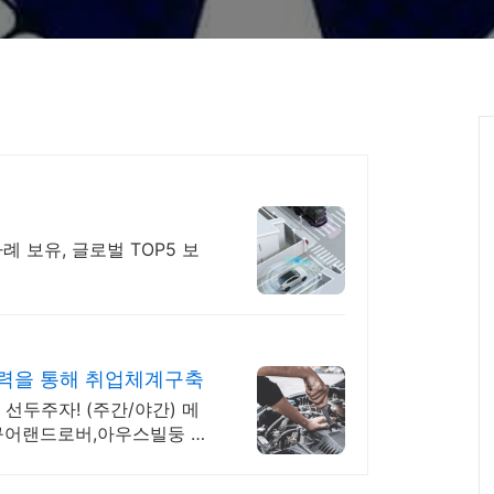
사례 보유, 글로벌 TOP5 보
협력을 통해 취업체계구축
선두주자! (주간/야간) 메
규어랜드로버,아우스빌둥 이