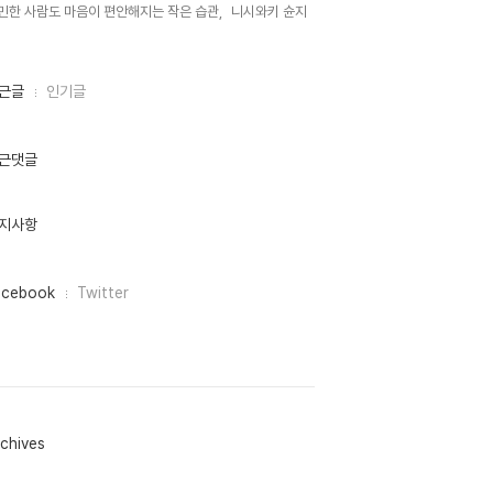
민한 사람도 마음이 편안해지는 작은 습관,
니시와키 슌지,
근글
인기글
근댓글
지사항
acebook
Twitter
chives