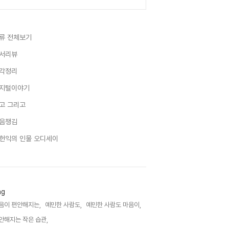
류 전체보기
서리뷰
각정리
지털이야기
고 그리고
음챙김
헌익의 인물 오디세이
ag
음이 편안해지는,
예민한 사람도,
예민한 사람도 마음이,
안해지는 작은 습관,