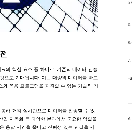
예
최
최
근
글
과
인
최
기
발전
글
공
워크의 핵심 요소 중 하나로, 기존의 데이터 전송
것으로 기대됩니다. 이는 대량의 데이터를 빠르
페
F
이
스와 응용 프로그램을 지원할 수 있는 기술적 기
스
북
트
위
터
 통해 거의 실시간으로 데이터를 전송할 수 있
플
러
 산업 자동화 등 다양한 분야에서 중요한 역할을
Ar
그
인
은 응답 시간을 줄이고 신뢰성 있는 연결을 제