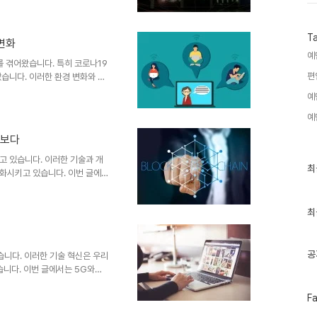
 측면에서의 중요성에 이르기까
과 원리 클라우드 컴퓨팅은 인터
입니다. 이는 전통적인 온프레미
T
변화
나 유지 관리할 필요 없이 웹을
예
라우드 컴퓨팅의 주요 특징: 온디
를 겪어왔습니다. 특히 코로나19
편
습니다. 이러한 환경 변화와 기
. 이에 따라 온라인 교육과 디
예
신적으로 개선하고 있습니다. 온
교육은 기존의 교육 방식과는 완전
예
학습자들은 전통적인 교실 환경에
엿보다
습니다. 온라인 교육 플랫폼은 수
자들이 자신의 일정과 학습 방식
고 있습니다. 이러한 기술과 개
최
최
화시키고 있습니다. 이번 글에서
근
한 기술이 경제에 미치는 영향에
글
징 디지털 거래는 전통적인 거래
과
인
최
카드, 전자 지불 시스템, 온라
기
신속성과 편의성입니다. 인터넷을
글
편하고 효율적으로 만들어줍니다.
, 이는 거래의 안전성을 높이고
공
습니다. 이러한 기술 혁신은 우리
습니다. 이번 글에서는 5G와
가능성에 대해 살펴보겠습니다. 1.
페
신 기술로, 이전의 4G보다 훨씬
F
이
성능 향상은 다양한 산업 분야에