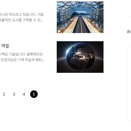
스
 자율 주행 자동차의 발전에 큰
북
낮은 지연 시간은 자율 주행 자동
트
다. 이를 통해 교통 ..
하나로 떠오르고 있습니다. 기술
위
터
효율적인 도시를 구축할 수 있는
플
야의 기술을 융합하여 도시의 생
러
표로 합니다. 이제 스마트 시티
Ar
그
1. 스마트 시티의 개념과 의미
인
 서비스를 효율적으로 관리하고,
 역할
건물, 스마트 교통, 스마트 에너
Ca
니다. 2. 주요 스마트 시티 ..
지 핵심 기술입니다. 블록체인은
 인공지능은 기계 학습과 패턴
술이 만나면서 디지털 혁신의 새로
떻게 협력하여 디지털 혁신을 주
록체인은 데이터를 분산된 데이터
형 시스템과 달리 여러 참여자들
. 블록체인은 중앙 기관이나 중
템을 제공합니다. 이는 개인 간
2
3
4
5