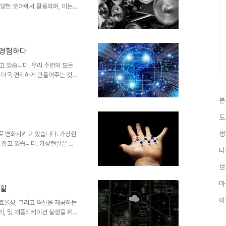
다양한 분야에서 활용되며, 이는
 이제 우리는 로봇 기술이 인간
래에 대해 알아보겠습니다. 로봇
에서 빠르게 발전하고 있습니다.
서의 혁신적인 응용을 통해 우리
 경험하다
한 역할을 하고 있습니다. 공장
하는 등의 작업을 수행함으로써
고 있습니다. 우리 주변의 모든
 더욱 편리하게 만들어주는 것이
넷이 가져오는 생활의 편리함과
리의 삶을 혁신하는지 살펴보겠습
분
 센서와 통신 기술을 장착하여
품, 차량, 건물 등 다양한 사
도
어, 스마트 홈 시스템을 통해 집
있습니다. 스마트 시티와 사물인터
생
로 변화시키고 있습니다. 가상현
리 잡고 있습니다. 가상현실은 사
디
실은 현실 세계에 디지털 콘텐츠
능성과 경험을 열어주고 있으며,
보
 디지털 세계의 탐험 디지털 기술
 있습니다. 가상현실(VR)과 증
마
역할
니다. 가상현실은 사용자를 완전
이
세계에 디지털 콘텐츠를 추가하여
 효율성, 그리고 혁신을 제공하는
리, 및 애플리케이션 실행을 위
것을 가능하게 합니다. 이번 글에